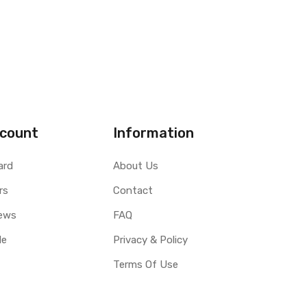
count
Information
ard
About Us
rs
Contact
ews
FAQ
le
Privacy & Policy
Terms Of Use