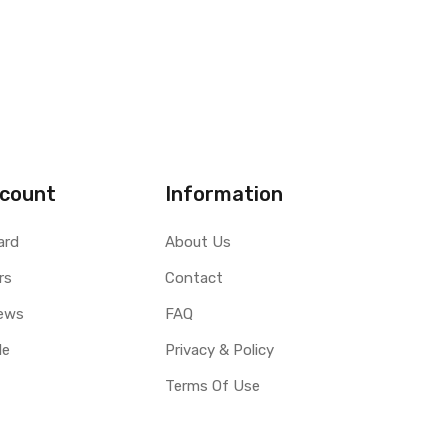
count
Information
ard
About Us
rs
Contact
ews
FAQ
le
Privacy & Policy
Terms Of Use