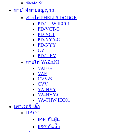
ฟิตติ้ง SC
สายไฟ สายสัญญาณ
สายไฟ PHELPS DODGE
PD-THW IEC01
PD-VCT-G
PD-VCT
PD-NYY-G
PD-NYY
CV
PD-TIEV
สายไฟ YAZAKI
VAF-G
VAF
CVV-S
CVV
YA-NYY
YA-NYY-G
YA-THW IEC01
เพาเวอร์ปลั๊ก
HACO
IP44 กันฝุ่น
IP67 กันน้ำ