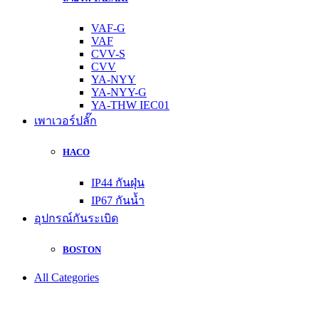
VAF-G
VAF
CVV-S
CVV
YA-NYY
YA-NYY-G
YA-THW IEC01
เพาเวอร์ปลั๊ก
HACO
IP44 กันฝุ่น
IP67 กันน้ำ
อุปกรณ์กันระเบิด
BOSTON
All Categories
1
1
1