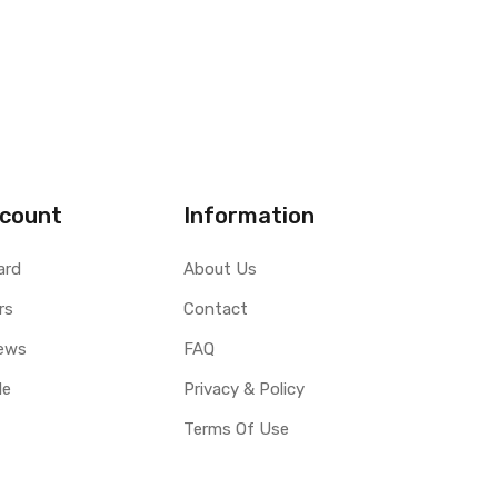
count
Information
ard
About Us
rs
Contact
ews
FAQ
le
Privacy & Policy
Terms Of Use