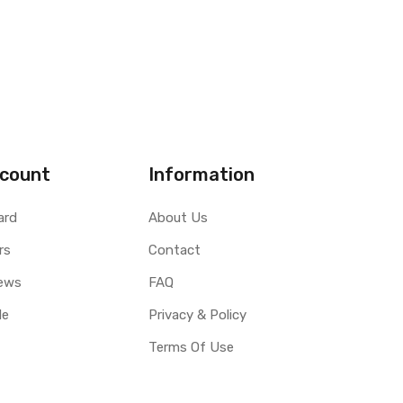
count
Information
ard
About Us
rs
Contact
ews
FAQ
le
Privacy & Policy
Terms Of Use